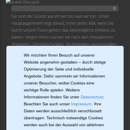
Sie sind der Grund, warum wir tun, was wir tun. Unser
Hauptaugenmerk liegt darauf, Ihnen jedes Mal, wenn Sie
durch unsere Türen gehen, das bestmögliche Erlebnis zu
bieten. Wegen Ihnen suchen wir nach den innovativsten
Produkten, Dienstleistungen, Technologien, Ausrüstungen
und Schulungen.
Wir möchten Ihren Besuch auf unserer
Website angenehm gestalten – durch stetige
MEIN KONTO
Optimierung der Seite und individuelle
Angebote. Dafür sammeln wir Informationen
KATEGORIEN
unserer Besucher, wobei Cookies eine
wichtige Rolle spielen. Weitere
BERATUNG
Informationen finden Sie unter
Datenschutz
.
Beachten Sie auch unser
Impressum
. Ihre
INFORMATIONEN
Daten werden ausschließlich verschlüsselt
KONTAKTIEREN SIE UNS
übertragen. Technisch notwendige Cookies
werden auch bei der Auswahl von ablehnen
BLEIBEN SIE IN VERBINDUNG