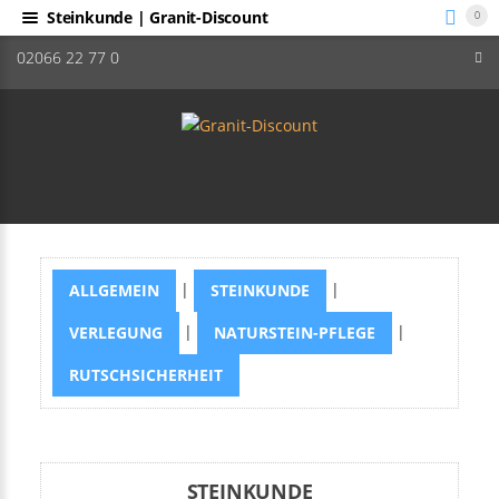
Steinkunde | Granit-Discount
0
02066 22 77 0
|
|
ALLGEMEIN
STEINKUNDE
|
|
VERLEGUNG
NATURSTEIN-PFLEGE
RUTSCHSICHERHEIT
STEINKUNDE