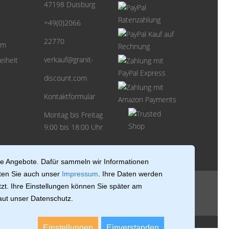
47198 Duisburg
+49(0)2066
22770
um
verkauf@granit-
eiheit
discount.com
Kontaktformular
Montag bis Freitag
9:00 bis 18:00 Uhr
le Angebote. Dafür sammeln wir Informationen
ten Sie auch unser
Impressum
. Ihre Daten werden
zt. Ihre Einstellungen können Sie später am
laut unser Datenschutz.
Einstellungen
Einverstanden