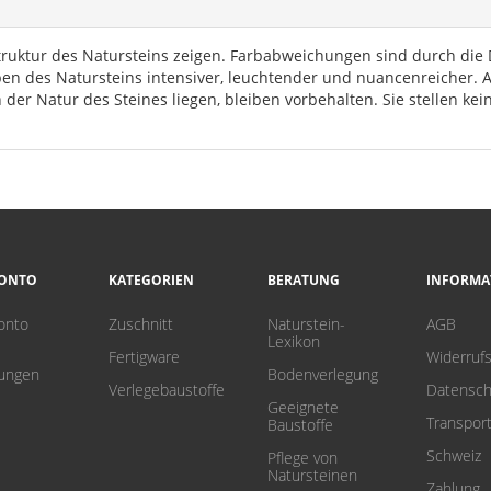
truktur des Natursteins zeigen. Farbabweichungen sind durch die D
rben des Natursteins intensiver, leuchtender und nuancenreicher.
 der Natur des Steines liegen, bleiben vorbehalten. Sie stellen k
KONTO
KATEGORIEN
BERATUNG
INFORMA
onto
Zuschnitt
Naturstein-
AGB
Lexikon
Fertigware
Widerruf
lungen
Bodenverlegung
Verlegebaustoffe
Datensch
Geeignete
Transpor
Baustoffe
Schweiz
Pflege von
Natursteinen
Zahlung