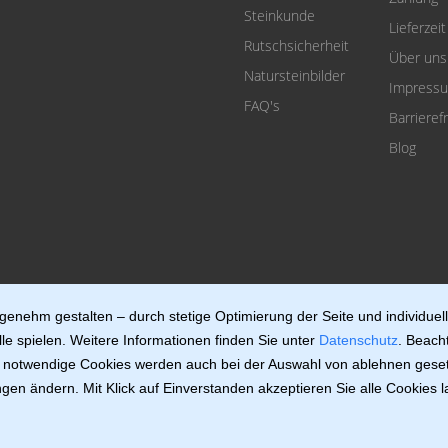
Steinkunde
Lieferzeit
Rutschsicherheit
Über uns
Natursteinbilder
Impress
FAQ's
Barrierefr
Blog
enehm gestalten – durch stetige Optimierung der Seite und individuel
le spielen. Weitere Informationen finden Sie unter
Datenschutz
. Beach
ch notwendige Cookies werden auch bei der Auswahl von ablehnen geset
gen ändern. Mit Klick auf Einverstanden akzeptieren Sie alle Cookies 
v.11.0.3