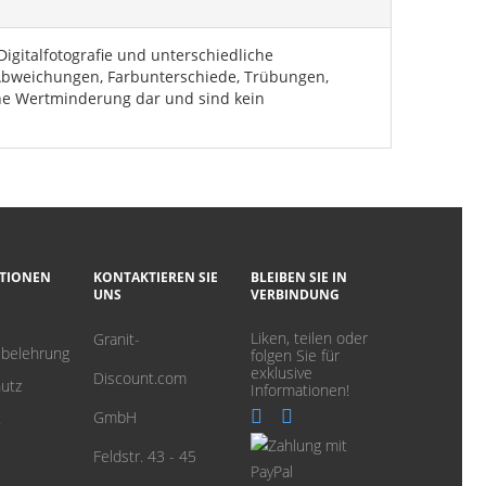
igitalfotografie und unterschiedliche
 Abweichungen, Farbunterschiede, Trübungen,
eine Wertminderung dar und sind kein
TIONEN
KONTAKTIEREN SIE
BLEIBEN SIE IN
UNS
VERBINDUNG
Liken, teilen oder
Granit-
sbelehrung
folgen Sie für
exklusive
Discount.com
utz
Informationen!
GmbH
t
Feldstr. 43 - 45