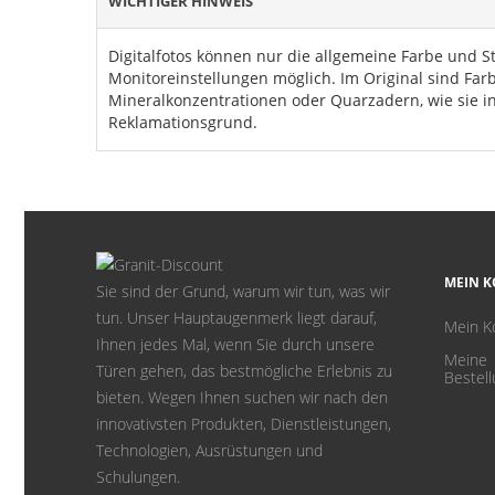
WICHTIGER HINWEIS
Digitalfotos können nur die allgemeine Farbe und S
Monitoreinstellungen möglich. Im Original sind Fa
Mineralkonzentrationen oder Quarzadern, wie sie in
Reklamationsgrund.
MEIN 
Sie sind der Grund, warum wir tun, was wir
tun. Unser Hauptaugenmerk liegt darauf,
Mein K
Ihnen jedes Mal, wenn Sie durch unsere
Meine
Türen gehen, das bestmögliche Erlebnis zu
Bestel
bieten. Wegen Ihnen suchen wir nach den
innovativsten Produkten, Dienstleistungen,
Technologien, Ausrüstungen und
Schulungen.