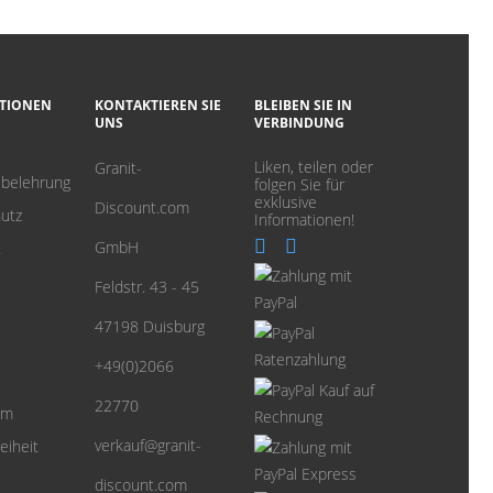
TIONEN
KONTAKTIEREN SIE
BLEIBEN SIE IN
UNS
VERBINDUNG
Liken, teilen oder
Granit-
sbelehrung
folgen Sie für
exklusive
Discount.com
utz
Informationen!
GmbH
t
Feldstr. 43 - 45
47198 Duisburg
+49(0)2066
22770
um
verkauf@granit-
eiheit
discount.com