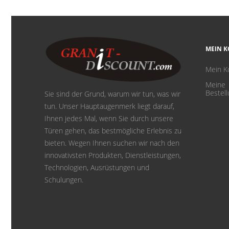
MEIN 
Mein K
Meine
Bestel
Sie sind der Grund, warum wir tun, was wir
tun. Unser Hauptaugenmerk liegt darauf,
Ihnen jedes Mal, wenn Sie durch unsere
Türen gehen, das bestmögliche Erlebnis zu
bieten. Wegen Ihnen suchen wir nach den
innovativsten Produkten, Dienstleistungen,
Technologien, Ausrüstungen und
Schulungen.