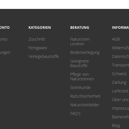
KONTO
KATEGORIEN
BERATUNG
INFORMA
onto
Zuschnitt
Naturstein-
AGB
Lexikon
Fertigware
Widerruf
lungen
Bodenverlegung
Verlegebaustoffe
Datensch
Geeignete
Transpor
Baustoffe
Schweiz
Pflege von
Natursteinen
Zahlung
Steinkunde
Lieferzeit
Rutschsicherheit
Über uns
Natursteinbilder
Impress
FAQ's
Barrierefr
Blog