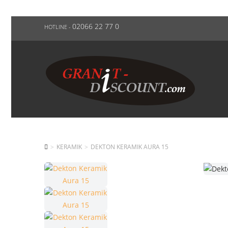
02066 22 77 0
HOTLINE -
KERAMIK
DEKTON KERAMIK AURA 15