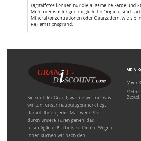
Digitalfotos können nur die allgemeine Farbe und S
Monitoreinstellungen möglich. Im Original sind Fa
Mineralkonzentrationen oder Quarzadern, wie sie in
Reklamationsgrund.
MEIN 
Mein 
Meine
Bestel
Sie sind der Grund, warum wir tun, was
wir tun. Unser Hauptaugenmerk liegt
darauf, Ihnen jedes Mal, wenn Sie
durch unsere Türen gehen, das
bestmögliche Erlebnis zu bieten. Wegen
Ihnen suchen wir nach den