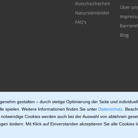
Rutschsicherheit
Über un
Natursteinbilder
Impres
FAQ's
Barrieref
Blog
enehm gestalten – durch stetige Optimierung der Seite und individuel
le spielen. Weitere Informationen finden Sie unter
Datenschutz
. Beach
ch notwendige Cookies werden auch bei der Auswahl von ablehnen geset
gen ändern. Mit Klick auf Einverstanden akzeptieren Sie alle Cookies 
v.11.0.3