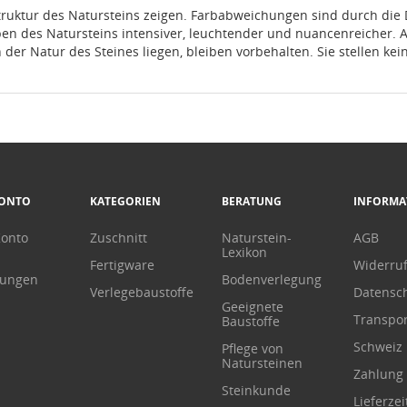
truktur des Natursteins zeigen. Farbabweichungen sind durch die D
rben des Natursteins intensiver, leuchtender und nuancenreicher.
 der Natur des Steines liegen, bleiben vorbehalten. Sie stellen k
KONTO
KATEGORIEN
BERATUNG
INFORMA
Konto
Zuschnitt
Naturstein-
AGB
Lexikon
Fertigware
Widerru
lungen
Bodenverlegung
Verlegebaustoffe
Datensc
Geeignete
Transpor
Baustoffe
Schweiz
Pflege von
Natursteinen
Zahlung
Steinkunde
Lieferzei