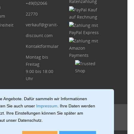
+49(0)2066
s
22770
sum
verkauf@granit-
reiheit
discount.com
Kontaktformular
Montag bis
Freitag
9:00 bis 18:00
Uhr
le Angebote. Dafür sammeln wir Informationen
ten Sie auch unser
Impressum
. Ihre Daten werden
zt. Ihre Einstellungen können Sie später am
laut unser Datenschutz.