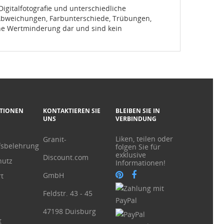
igitalfotografie und unterschiedliche
 Abweichungen, Farbunterschiede, Trübungen,
eine Wertminderung dar und sind kein
TIONEN
KONTAKTIEREN SIE
BLEIBEN SIE IN
UNS
VERBINDUNG
Liken, teilen oder
Granit-
fsbelehrung
folgen Sie für
exklusive
Discount.com
hutz
Informationen!
GmbH
t
Feldstr. 43 - 45
47198 Duisburg
t