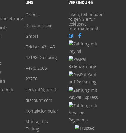
UNS
VERBINDUNG
Liken, teilen oder
Granit-
fsbelehrung
folgen Sie für
exklusive
Discount.com
hutz
Informationen!
GmbH
t
Feldstr. 43 - 45
47198 Duisburg
t
+49(0)2066
s
22770
sum
verkauf@granit-
reiheit
discount.com
Kontaktformular
Montag bis
Freitag