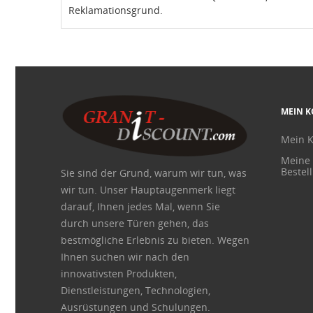
Reklamationsgrund.
MEIN 
Mein 
Meine
Bestel
Sie sind der Grund, warum wir tun, was
wir tun. Unser Hauptaugenmerk liegt
darauf, Ihnen jedes Mal, wenn Sie
durch unsere Türen gehen, das
bestmögliche Erlebnis zu bieten. Wegen
Ihnen suchen wir nach den
innovativsten Produkten,
Dienstleistungen, Technologien,
Ausrüstungen und Schulungen.