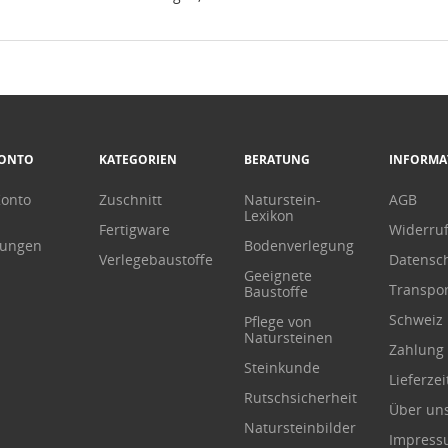
KONTO
KATEGORIEN
BERATUNG
INFORMA
Konto
Zuschnitt
Naturstein-
AGB
Lexikon
Fertigware
Widerru
lungen
Bodenverlegung
Verlegebaustoffe
Datensc
Geeignete
Transpor
Baustoffe
Schweiz
Pflege von
Natursteinen
Zahlung
Steinkunde
Lieferzei
Rutschsicherheit
Über un
Natursteinbilder
Impres