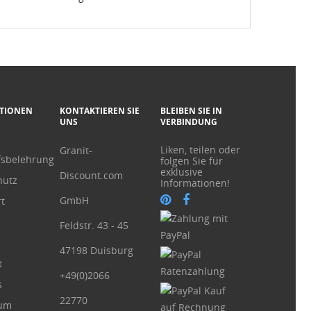
TIONEN
KONTAKTIEREN SIE
BLEIBEN SIE IN
UNS
VERBINDUNG
Liken, teilen oder
Granit-
fsbelehrung
folgen Sie für
exklusive
Discount.com
hutz
Informationen!
GmbH
t
Feldstr. 43 - 45
47198 Duisburg
t
+49(0)2066
s
22770
sum