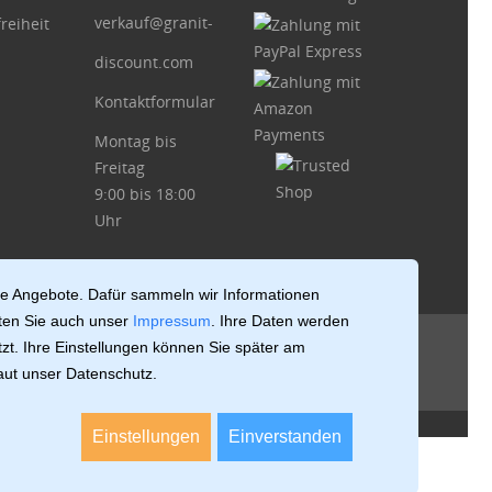
verkauf@granit-
reiheit
discount.com
Kontaktformular
Montag bis
Freitag
9:00 bis 18:00
Uhr
le Angebote. Dafür sammeln wir Informationen
ten Sie auch unser
Impressum
. Ihre Daten werden
zt. Ihre Einstellungen können Sie später am
laut unser Datenschutz.
Einstellungen
Einverstanden