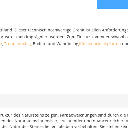
schland. Dieser technisch hochwertige Granit ist allen Anforderun
em Austrocknen imprägniert werden. Zum Einsatz kommt er sowohl al
e
,
Treppenbelag
, Boden- und Wandbelag,
Küchenarbeitsplatten
un
truktur des Natursteins zeigen. Farbabweichungen sind durch die D
rben des Natursteins intensiver, leuchtender und nuancenreicher.
 der Natur des Steines liegen, bleiben vorbehalten. Sie stellen k