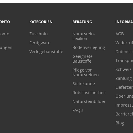
KONTO
KATEGORIEN
BERATUNG
INFORMA
Konto
Zuschnitt
Naturstein-
AGB
Lexikon
Fertigware
Widerru
lungen
Bodenverlegung
Verlegebaustoffe
Datensc
Geeignete
Transpor
Baustoffe
Schweiz
Pflege von
Natursteinen
Zahlung
Steinkunde
Lieferzei
Rutschsicherheit
Über un
Natursteinbilder
Impres
FAQ's
Barrieref
Blog