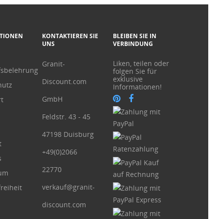
TIONEN
KONTAKTIEREN SIE
BLEIBEN SIE IN
UNS
VERBINDUNG
Liken, teilen oder
Granit-
fsbelehrung
folgen Sie für
exklusive
Discount.com
hutz
Informationen!
GmbH
t
Feldstr. 43 - 45
47198 Duisburg
t
+49(0)2066
s
22770
sum
verkauf@granit-
reiheit
discount.com