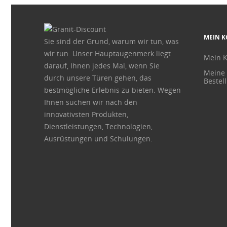
MEIN 
Sie sind der Grund, warum wir tun, was
wir tun. Unser Hauptaugenmerk liegt
Mein 
darauf, Ihnen jedes Mal, wenn Sie
Meine
durch unsere Türen gehen, das
Bestel
bestmögliche Erlebnis zu bieten. Wegen
Ihnen suchen wir nach den
innovativsten Produkten,
Dienstleistungen, Technologien,
Ausrüstungen und Schulungen.