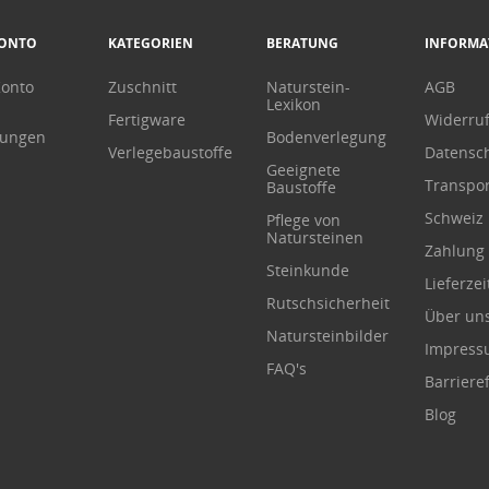
KONTO
KATEGORIEN
BERATUNG
INFORMA
Konto
Zuschnitt
Naturstein-
AGB
Lexikon
Fertigware
Widerru
lungen
Bodenverlegung
Verlegebaustoffe
Datensc
Geeignete
Transpor
Baustoffe
Schweiz
Pflege von
Natursteinen
Zahlung
Steinkunde
Lieferzei
Rutschsicherheit
Über un
Natursteinbilder
Impres
FAQ's
Barrieref
Blog