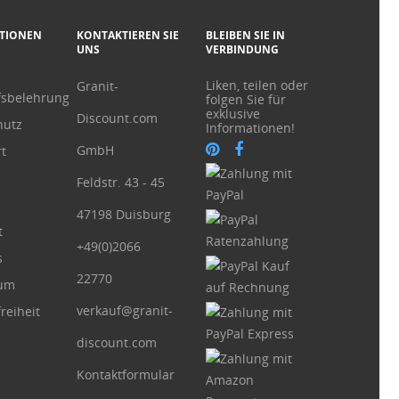
TIONEN
KONTAKTIEREN SIE
BLEIBEN SIE IN
UNS
VERBINDUNG
Liken, teilen oder
Granit-
fsbelehrung
folgen Sie für
exklusive
Discount.com
hutz
Informationen!
GmbH
t
Feldstr. 43 - 45
47198 Duisburg
t
+49(0)2066
s
22770
sum
verkauf@granit-
reiheit
discount.com
Kontaktformular